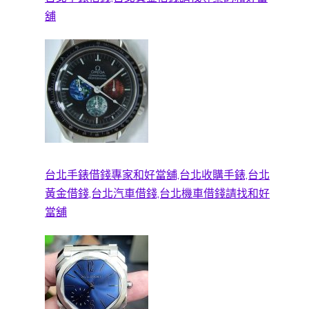
舖
台北手錶借錢專家和好當舖,台北收購手錶,台北
黃金借錢,台北汽車借錢,台北機車借錢請找和好
當舖