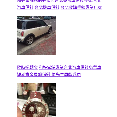
和好當舖您的好鄰居台北免留車借錢專家,台北
汽車借錢,台北機車借錢,台北收購手錶專業店家
臨時週轉金,和好當舖專業台北汽車借錢免留車,
短期資金周轉借錢 陳先生周轉成功