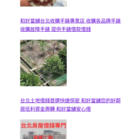
和好當舖台北收購手錶專業店 收購各品牌手錶
收購故障手錶 提供手錶借款借錢
台北土地借錢首選快速保密 和好當舖您的好鄰
居低利資金周轉 和好當舖安心借