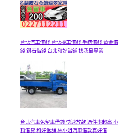
台北汽車借錢 台北機車借錢 手錶借錢 黃金借
錢 鑽石借錢 台北和好當舖 找我最專業
台北汽車免留車借錢 快速放款 過件率超高 小
額借貸 和好當舖 林小姐汽車借款真好借