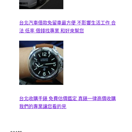
台北汽車借款免留車最方便 不影響生活工作 合
法 低率 借錢找專業 和好來幫您
台北收購手錶 免費估價鑑定 真錶一律高價收購
我們的專業讓您看的見