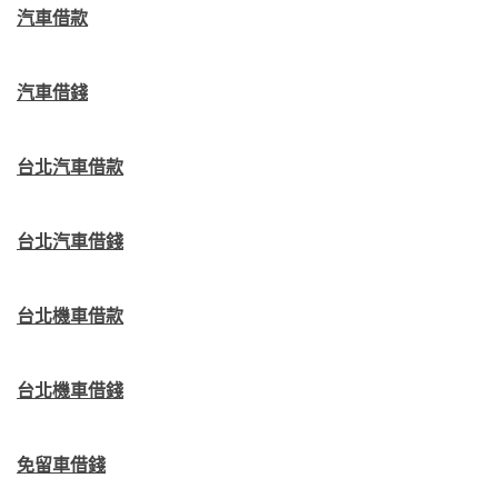
汽車借款
汽車借錢
台北汽車借款
台北汽車借錢
台北機車借款
台北機車借錢
免留車借錢