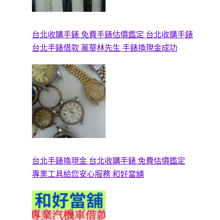
台北收購手錶 免費手錶估價鑑定 台北收購手錶
台北手錶借款 萬華林先生 手錶換現金成功
台北手錶換現金 台北收購手錶 免費估價鑑定
專業工具給您安心服務 和好當舖