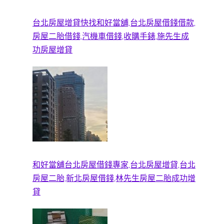
台北房屋增貸快找和好當舖,台北房屋借錢借款,
房屋二胎借錢,汽機車借錢,收購手錶,施先生成
功房屋增貸
和好當舖台北房屋借錢專家,台北房屋增貸,台北
房屋二胎,新北房屋借錢,林先生房屋二胎成功增
貸