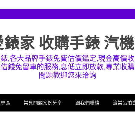
愛錶家 收購手錶 汽
手錶,各大品牌手錶免費估價鑑定,現金高價收
款借錢免留車的服務,息低立即放款,專業收購
問題歡迎您來洽詢
款專區
常見問題案例分享
跟我們聯絡
流當品拍