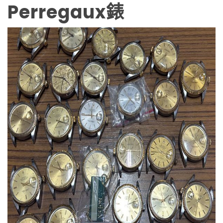
Perregaux錶