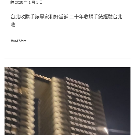
2025 年 1 月 1 日
台北收購手錶專家和好當舖,二十年收購手錶經驗台北
收
Read More