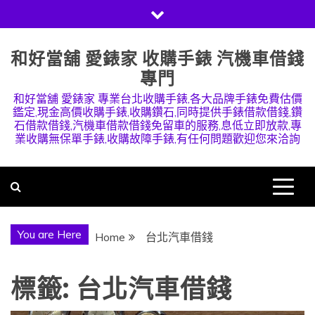
Skip
to
content
和好當舖 愛錶家 收購手錶 汽機車借錢
專門
和好當舖 愛錶家 專業台北收購手錶,各大品牌手錶免費估價
鑑定,現金高價收購手錶,收購鑽石,同時提供手錶借款借錢,鑽
石借款借錢,汽機車借款借錢免留車的服務,息低立即放款,專
業收購無保單手錶,收購故障手錶,有任何問題歡迎您來洽詢
You are Here
Home
台北汽車借錢
標籤:
台北汽車借錢