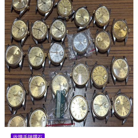
收購手錶鑽石