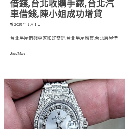
借錢,台北收購手錶,台北汽
車借錢,陳小姐成功增貸
2025 年 1 月 1 日
台北房屋借錢專家和好當舖,台北房屋增貸,台北房屋借
Read More