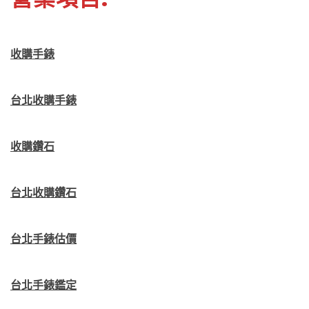
收購手錶
台北收購手錶
收購鑽石
台北收購鑽石
台北手錶估價
台北手錶鑑定