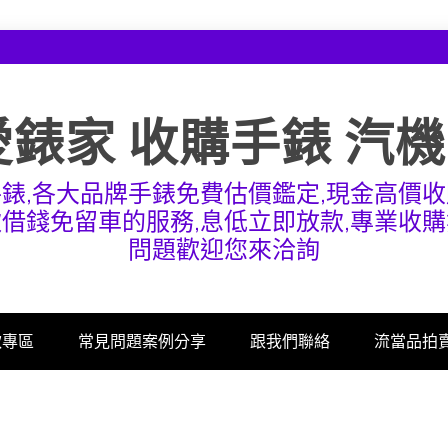
愛錶家 收購手錶 汽
手錶,各大品牌手錶免費估價鑑定,現金高價收
款借錢免留車的服務,息低立即放款,專業收購
問題歡迎您來洽詢
款專區
常見問題案例分享
跟我們聯絡
流當品拍