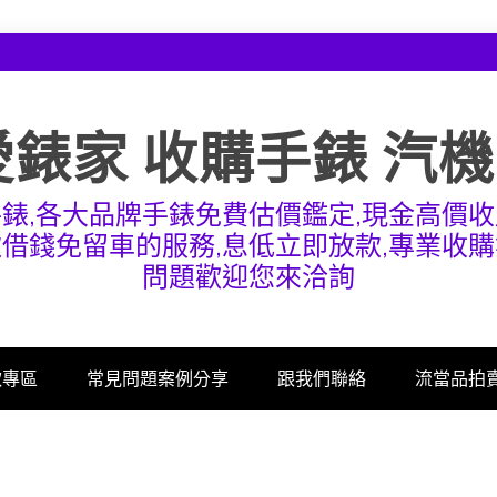
愛錶家 收購手錶 汽
手錶,各大品牌手錶免費估價鑑定,現金高價收
款借錢免留車的服務,息低立即放款,專業收購
問題歡迎您來洽詢
款專區
常見問題案例分享
跟我們聯絡
流當品拍