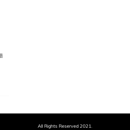
借
All Rights Reserved 2021.