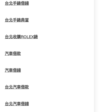
台北手錶借錢
台北手錶典當
台北收購ROLEX錶
汽車借款
汽車借錢
台北汽車借款
台北汽車借錢