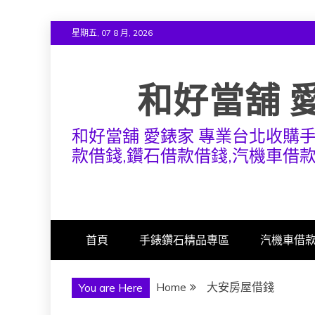
Skip
星期五, 07 8 月, 2026
to
content
和好當舖 
和好當舖 愛錶家 專業台北收購
款借錢,鑽石借款借錢,汽機車借
首頁
手錶鑽石精品專區
汽機車借
Home
大安房屋借錢
You are Here