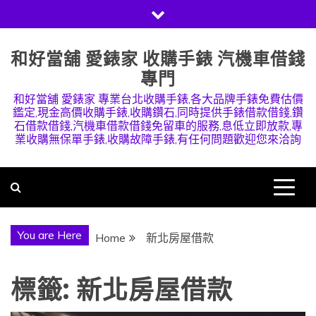
Skip
to
content
和好當舖 愛錶家 收購手錶 汽機車借錢
專門
和好當舖 愛錶家 專業台北收購手錶,各大品牌手錶免費估價
鑑定,現金高價收購手錶,收購鑽石,同時提供手錶借款借錢,鑽
石借款借錢,汽機車借款借錢免留車的服務,息低立即放款,專
業收購無保單手錶,收購故障手錶,有任何問題歡迎您來洽詢
You are Here
Home
新北房屋借款
標籤:
新北房屋借款