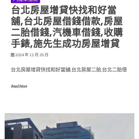
台北房屋增貸快找和好當
舖,台北房屋借錢借款,房屋
二胎借錢,汽機車借錢,收購
手錶,施先生成功房屋增貸
2024 年 12 月 25 日
台北房屋增貸快找和好當舖,台北房屋二胎,台北二胎借
Read More