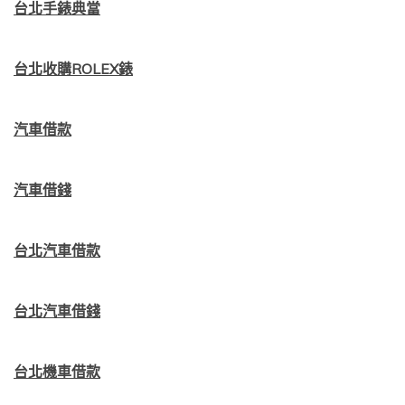
台北手錶典當
台北收購ROLEX錶
汽車借款
汽車借錢
台北汽車借款
台北汽車借錢
台北機車借款