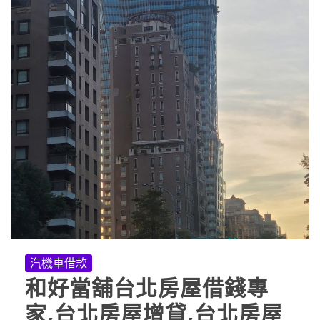
汽機車借款
和好當舖台北房屋借錢專
家,台北房屋增貸,台北房屋