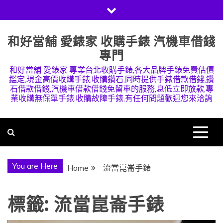
Skip
to
content
和好當舖 愛錶家 收購手錶 汽機車借錢
專門
和好當舖 愛錶家 專業台北收購手錶,各大品牌手錶免費估價
鑑定,現金高價收購手錶,收購鑽石,同時提供手錶借款借錢,鑽
石借款借錢,汽機車借款借錢免留車的服務,息低立即放款,專
業收購無保單手錶,收購故障手錶,有任何問題歡迎您來洽詢
You are Here
Home
流當崑崙手錶
標籤:
流當崑崙手錶