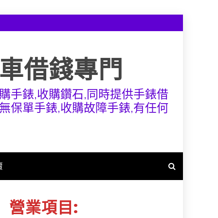
機車借錢專門
購手錶,收購鑽石,同時提供手錶借
無保單手錶,收購故障手錶,有任何
賣
營業項目: