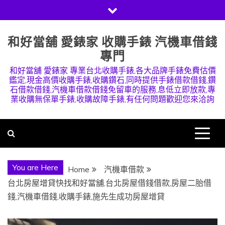
Skip
to
content
和好當舖 愛錶家 收購手錶 汽機車借錢
專門
和好當舖 愛錶家 專業台北收購手錶,各大品牌手錶免費估價
鑑定,現金高價收購手錶,收購鑽石,同時提供手錶借款借錢,鑽
石借款借錢,汽機車借款借錢免留車的服務,息低立即放款,專
業收購無保單手錶,收購故障手錶,有任何問題歡迎您來洽詢
You are Here
Home
汽機車借款
台北房屋增貸快找和好當舖,台北房屋借錢借款,房屋二胎借
錢,汽機車借錢,收購手錶,施先生成功房屋增貸