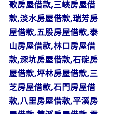
歌房屋借款,三峽房屋借
款,淡水房屋借款,瑞芳房
屋借款,五股房屋借款,泰
山房屋借款,林口房屋借
款,深坑房屋借款,石碇房
屋借款,坪林房屋借款,三
芝房屋借款,石門房屋借
款,八里房屋借款,平溪房