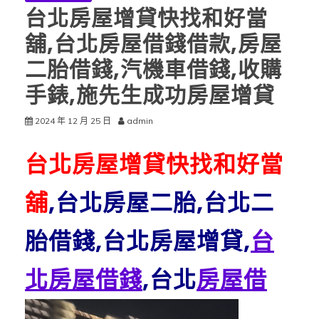
台北房屋增貸快找和好當
舖,台北房屋借錢借款,房屋
二胎借錢,汽機車借錢,收購
手錶,施先生成功房屋增貸
2024 年 12 月 25 日
admin
台北房屋增貸快找和好當
舖
,台北房屋二胎,台北二
胎借錢,
台北房屋增貸,
台
北房屋借錢
,台北
房屋借