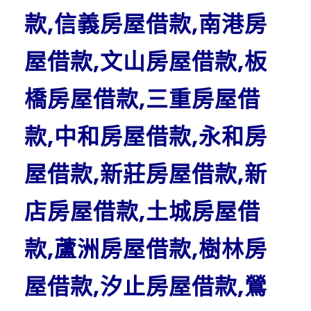
款,信義房屋借款,南港房
屋借款,文山房屋借款,板
橋房屋借款,三重房屋借
款,中和房屋借款,永和房
屋借款,新莊房屋借款,新
店房屋借款,土城房屋借
款,蘆洲房屋借款,樹林房
屋借款,汐止房屋借款,鶯