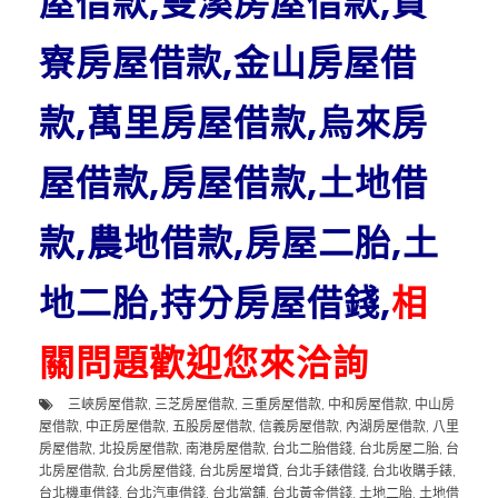
屋借款,雙溪房屋借款,貢
寮房屋借款,金山房屋借
款,萬里房屋借款,烏來房
屋借款,房屋借款,土地借
款,農地借款,房屋二胎,土
地二胎,持分房屋借錢,
相
關問題歡迎您來洽詢
三峽房屋借款
,
三芝房屋借款
,
三重房屋借款
,
中和房屋借款
,
中山房
屋借款
,
中正房屋借款
,
五股房屋借款
,
信義房屋借款
,
內湖房屋借款
,
八里
房屋借款
,
北投房屋借款
,
南港房屋借款
,
台北二胎借錢
,
台北房屋二胎
,
台
北房屋借款
,
台北房屋借錢
,
台北房屋增貸
,
台北手錶借錢
,
台北收購手錶
,
台北機車借錢
,
台北汽車借錢
,
台北當舖
,
台北黃金借錢
,
土地二胎
,
土地借