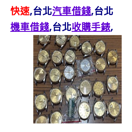
快速
,台北
汽車借錢
,台北
機車借錢
,台北
收購手錶
,