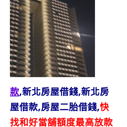
款
,新北房屋借錢,新北房
屋借款,房屋二胎借錢,
快
找和好當舖額度最高放款