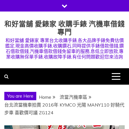
Skip
to
content
和好當舖 愛錶家 收購手錶 汽機車借錢
專門
和好當舖 愛錶家 專業台北收購手錶,各大品牌手錶免費估價
鑑定,現金高價收購手錶,收購鑽石,同時提供手錶借款借錢,鑽
石借款借錢,汽機車借款借錢免留車的服務,息低立即放款,專
業收購無保單手錶,收購故障手錶,有任何問題歡迎您來洽詢
You are Here
Home
流當汽機車區
台北流當機車拍賣 2016年 KYMCO 光陽 MANY110 好騎代
步車 喜歡價可議 ZG124