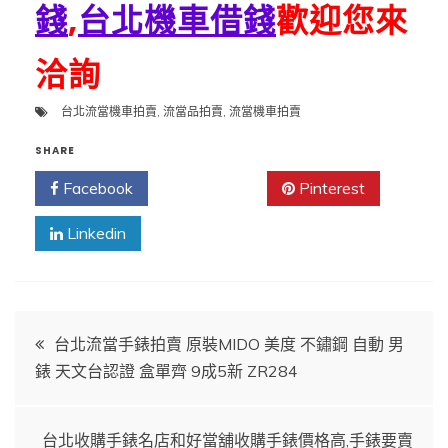
錢
,
台北機車借錢
歡迎您來
洽詢
台北流當機車拍賣
,
流當品拍賣
,
流當機車拍賣
SHARE
Facebook
Twitter
Pinterest
Linkedin
文
台北流當手錶拍賣 原裝MIDO 美度 不鏽鋼 自動 男
錶 天文台認證 盒單齊 9成5新 ZR284
章
導
台北收購手錶名店和好當舖收購手錶價格高,手錶要賣