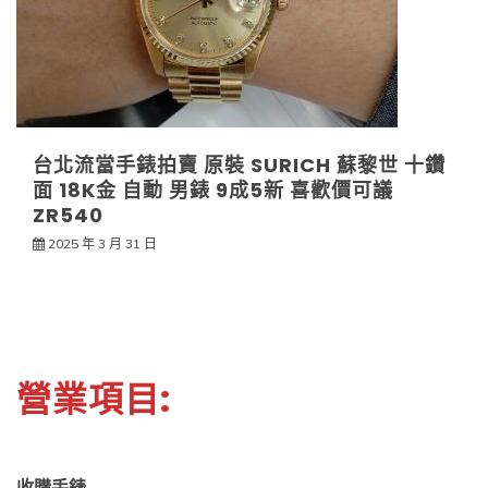
台北流當手錶拍賣 原裝 SURICH 蘇黎世 十鑽
面 18K金 自動 男錶 9成5新 喜歡價可議
ZR540
2025 年 3 月 31 日
營業項目:
收購手錶