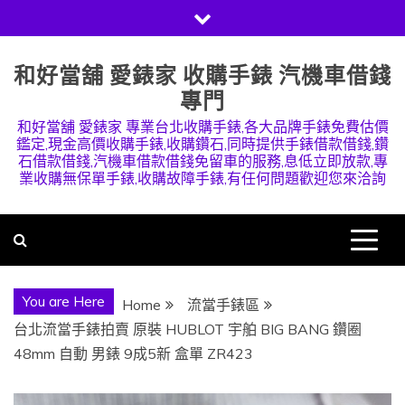
Skip
to
content
和好當舖 愛錶家 收購手錶 汽機車借錢
專門
和好當舖 愛錶家 專業台北收購手錶,各大品牌手錶免費估價
鑑定,現金高價收購手錶,收購鑽石,同時提供手錶借款借錢,鑽
石借款借錢,汽機車借款借錢免留車的服務,息低立即放款,專
業收購無保單手錶,收購故障手錶,有任何問題歡迎您來洽詢
You are Here
Home
流當手錶區
台北流當手錶拍賣 原裝 HUBLOT 宇舶 BIG BANG 鑽圈
48mm 自動 男錶 9成5新 盒單 ZR423