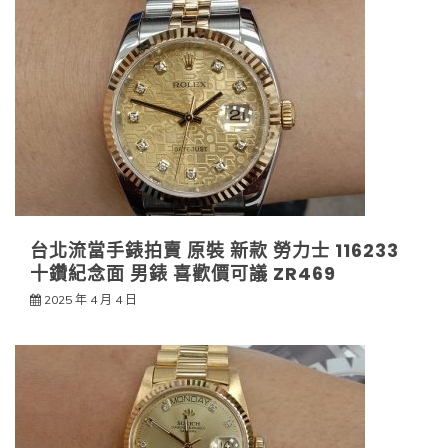
台北流當手錶拍賣 原裝 新款 勞力士 116233
十鑽紀念面 男錶 喜歡價可議 ZR469
2025 年 4 月 4 日